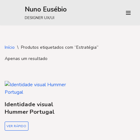
Nuno Eusébio
Avançar
DESIGNER UX/UI
para
o
conteúdo
Início
\
Produtos etiquetados com “Estratégia”
Apenas um resultado
Identidade visual
Hummer Portugal
VER RÁPIDO