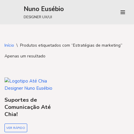
Nuno Eusébio
Avançar
DESIGNER UX/UI
para
o
conteúdo
Início
\
Produtos etiquetados com “Estratégias de marketing”
Apenas um resultado
Suportes de
Comunicação Até
Chia!
VER RÁPIDO