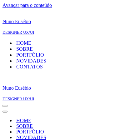
Avançar para o conteúdo
Nuno Eusébio
DESIGNER UX/UI
HOME
SOBRE
PORTFÓLIO
NOVIDADES
CONTATOS
Nuno Eusébio
DESIGNER UX/UI
Menu
de
Menu
navegação
de
HOME
navegação
SOBRE
PORTFÓLIO
NOVIDADES