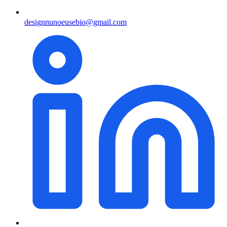
designnunoeusebio@gmail.com