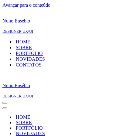
Avançar para o conteúdo
Nuno Eusébio
DESIGNER UX/UI
HOME
SOBRE
PORTFÓLIO
NOVIDADES
CONTATOS
Nuno Eusébio
DESIGNER UX/UI
Menu
de
Menu
navegação
de
HOME
navegação
SOBRE
PORTFÓLIO
NOVIDADES