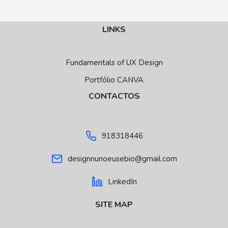
LINKS
Fundamentals of UX Design
Portfólio CANVA
CONTACTOS
918318446
designnunoeusebio@gmail.com
LinkedIn
SITE MAP