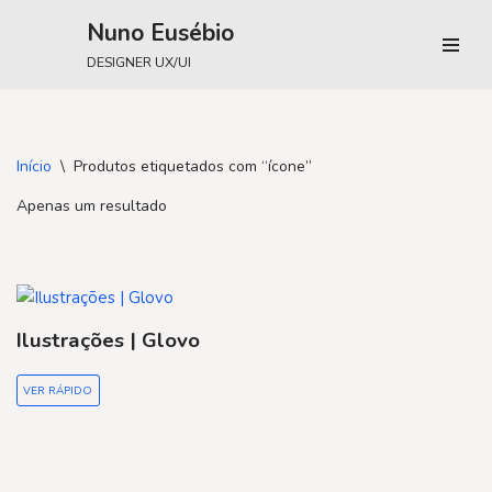
Nuno Eusébio
Avançar
DESIGNER UX/UI
para
o
conteúdo
Início
\
Produtos etiquetados com “ícone”
Apenas um resultado
Ilustrações | Glovo
VER RÁPIDO